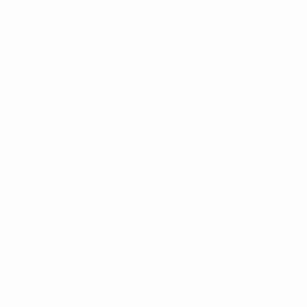
Direkt
zum
Hauptinhalt
UEFA Conference League
Live-Ergebnisse &amp; Statistiken
UEFA Conference League
Legia Warszawa vs Sparta Praha
Überblick
Updates
Infos zum Spiel
Fakten zum Spiel