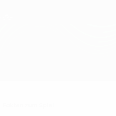
Direkt
zum
Hauptinhalt
UEFA Conference League
Erhalten
Live-Ergebnisse &amp; Statistiken
UEFA Conference League
KuPS Kuopio vs S. Bratislava
Überblick
Updates
Infos zum Spiel
Fakten zum Spiel