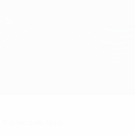
Direkt
zum
Hauptinhalt
UEFA Conference League
Erhalten
Live-Ergebnisse &amp; Statistiken
UEFA Conference League
Häcken vs Rayo Vallecano
Überblick
Updates
Infos zum Spiel
Fakten zum Spiel