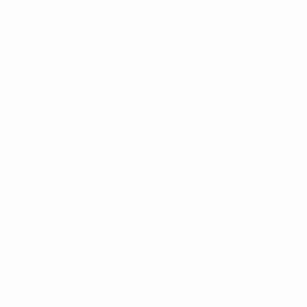
Direkt
zum
Hauptinhalt
UEFA Conference League
Erhalten
Live-Ergebnisse &amp; Statistiken
UEFA Conference League
L. Red Imps vs Lech Poznań
Überblick
Updates
Infos zum Spiel
Fakten zum Spiel