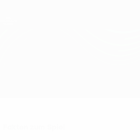
Direkt
zum
Hauptinhalt
UEFA Conference League
Erhalten
Live-Ergebnisse &amp; Statistiken
UEFA Conference League
Aberdeen vs Shakhtar
Überblick
Updates
Infos zum Spiel
Fakten zum Spiel