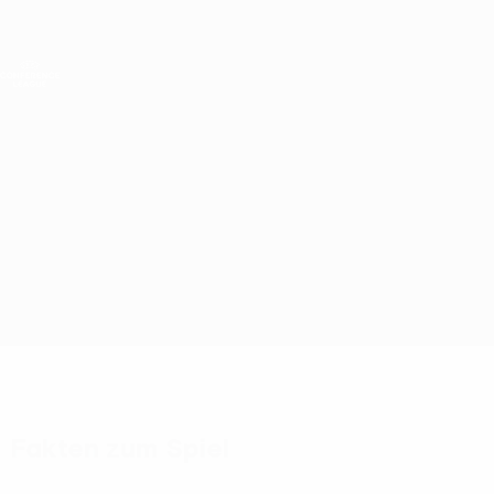
Direkt
zum
Hauptinhalt
UEFA Conference League
Live-Ergebnisse &amp; Statistiken
UEFA Conference League
Legia Warszawa vs Samsunspor
Überblick
Updates
Infos zum Spiel
Fakten zum Spiel