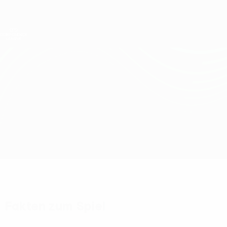
Direkt
zum
Hauptinhalt
UEFA Conference League
Erhalten
Live-Ergebnisse &amp; Statistiken
UEFA Conference League
Riga vs Sparta Praha
Überblick
Updates
Infos zum Spiel
Fakten zum Spiel