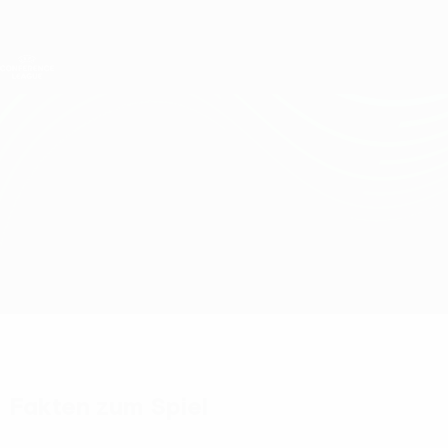
Direkt
zum
Hauptinhalt
UEFA Conference League
Erhalten
Live-Ergebnisse &amp; Statistiken
UEFA Conference League
Shamrock Rovers vs Santa Clara
Überblick
Updates
Infos zum Spiel
Fakten zum Spiel