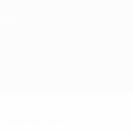
Direkt
zum
Hauptinhalt
UEFA Conference League
Live-Ergebnisse &amp; Statistiken
UEFA Conference League
Raków vs Arda
Überblick
Updates
Infos zum Spiel
Fakten zum Spiel