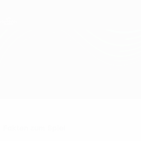
Direkt
zum
Hauptinhalt
UEFA Conference League
Erhalten
Live-Ergebnisse &amp; Statistiken
UEFA Conference League
Maccabi Haifa vs Raków
Überblick
Updates
Infos zum Spiel
Fakten zum Spiel