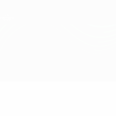
Direkt
zum
Hauptinhalt
UEFA Conference League
Erhalten
Live-Ergebnisse &amp; Statistiken
UEFA Conference League
Beitar vs Riga
Überblick
Updates
Infos zum Spiel