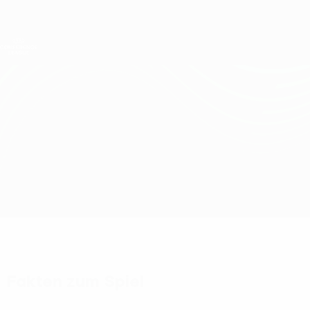
Direkt
zum
Hauptinhalt
UEFA Conference League
Erhalten
Live-Ergebnisse &amp; Statistiken
UEFA Conference League
Kauno Žalgiris vs Arda
Überblick
Updates
Infos zum Spiel
Fakten zum Spiel