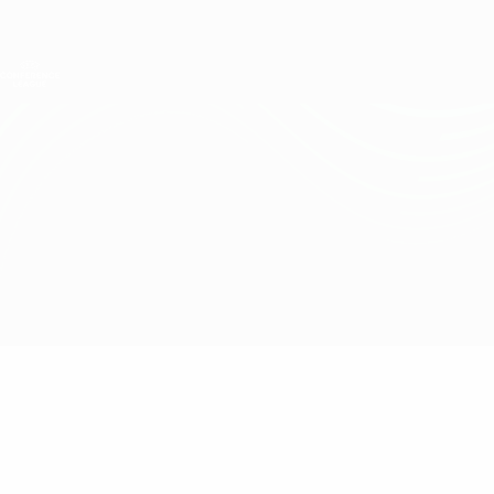
Direkt
zum
Hauptinhalt
UEFA Conference League
Erhalten
Live-Ergebnisse &amp; Statistiken
UEFA Conference League
AZ Alkmaar vs Vaduz
Überblick
Updates
Infos zum Spiel