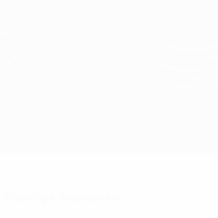
Direkt
zum
Hauptinhalt
UEFA Conference League
Erhalten
Live-Ergebnisse &amp; Statistiken
UEFA Conference League
Beitar vs Sutjeska
Überblick
Updates
Infos zum Spiel
Wichtige Statistiken