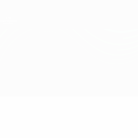
Direkt
zum
Hauptinhalt
UEFA Conference League
Erhalten
Live-Ergebnisse &amp; Statistiken
UEFA Conference League
Beitar vs Sutjeska
Überblick
Updates
Infos zum Spiel