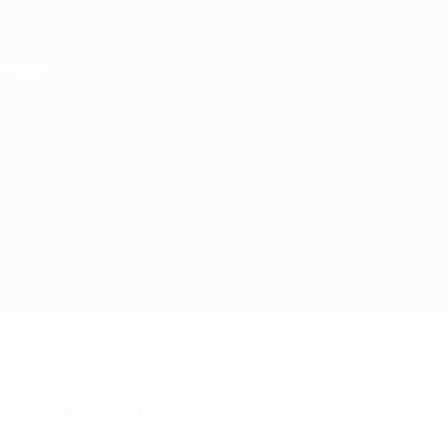
Direkt
zum
Hauptinhalt
UEFA Conference League
Live-Ergebnisse &amp; Statistiken
UEFA Conference League
Víkingur R. vs Vllaznia
Überblick
Updates
Infos zum Spiel
Fakten zum Spiel