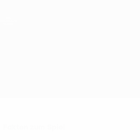
Direkt
zum
Hauptinhalt
UEFA Conference League
Live-Ergebnisse &amp; Statistiken
UEFA Conference League
Maribor vs Paksi
Überblick
Updates
Infos zum Spiel
Fakten zum Spiel