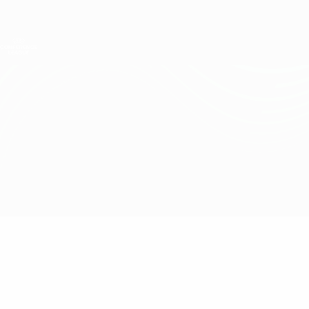
Direkt
zum
Hauptinhalt
UEFA Conference League
Erhalten
Live-Ergebnisse &amp; Statistiken
UEFA Conference League
Inter Escaldes vs Olimpija
Überblick
Updates
Infos zum Spiel