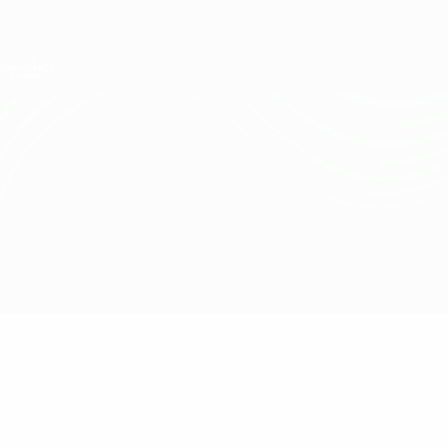
Direkt
zum
Hauptinhalt
UEFA Conference League
Erhalten
Live-Ergebnisse &amp; Statistiken
UEFA Conference League
Aris Limassol vs Puskás Akadémia
Überblick
Updates
Infos zum Spiel