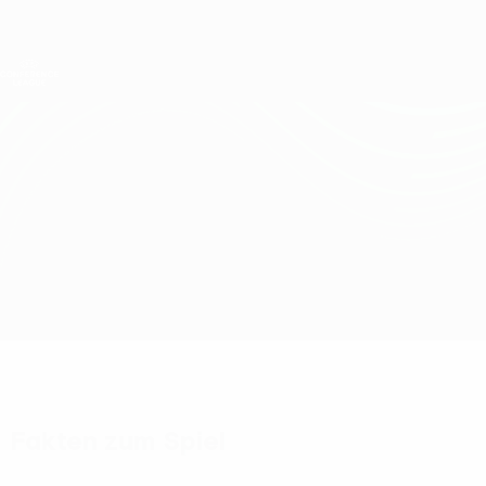
Direkt
zum
Hauptinhalt
UEFA Conference League
Erhalten
Live-Ergebnisse &amp; Statistiken
UEFA Conference League
Ararat-Armenia vs U. Cluj
Überblick
Updates
Infos zum Spiel
Fakten zum Spiel