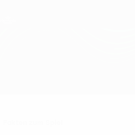
Direkt
zum
Hauptinhalt
UEFA Conference League
Erhalten
Live-Ergebnisse &amp; Statistiken
UEFA Conference League
Cliftonville vs St Joseph's
Überblick
Updates
Infos zum Spiel
Fakten zum Spiel