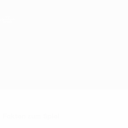
Direkt
zum
Hauptinhalt
UEFA Conference League
Live-Ergebnisse &amp; Statistiken
UEFA Conference League
Daugavpils vs Vllaznia
Überblick
Updates
Infos zum Spiel
Fakten zum Spiel