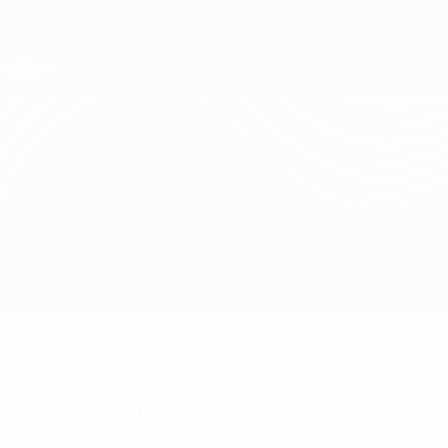
Direkt
zum
Hauptinhalt
UEFA Conference League
Erhalten
Live-Ergebnisse &amp; Statistiken
UEFA Conference League
Víkingur R. vs Malisheva
Überblick
Updates
Infos zum Spiel
Fakten zum Spiel