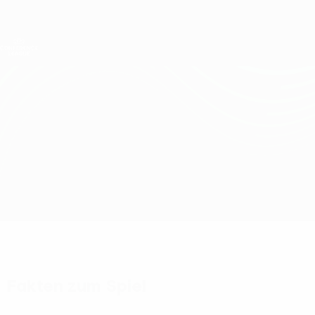
Direkt
zum
Hauptinhalt
UEFA Conference League
Erhalten
Live-Ergebnisse &amp; Statistiken
UEFA Conference League
Koper vs Željezničar
Überblick
Updates
Infos zum Spiel
Fakten zum Spiel