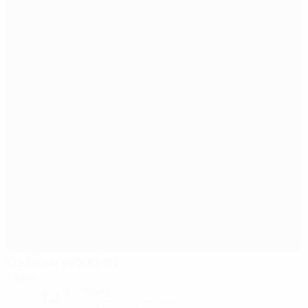
Kadrioru staadion
Tallinn
14°
Regen
Der Platz ist exzellent