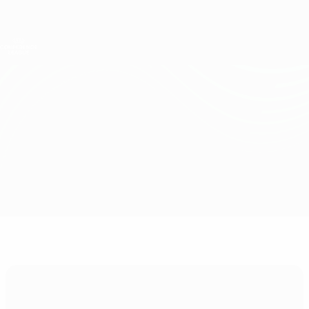
Direkt
zum
Hauptinhalt
UEFA Conference League
Erhalten
Live-Ergebnisse &amp; Statistiken
UEFA Conference League
Kalju vs Partizani
Überblick
Updates
Infos zum Spiel