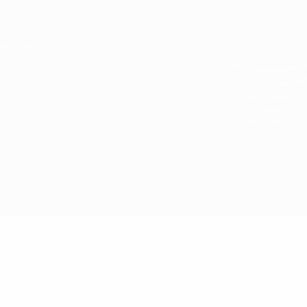
Direkt
zum
Hauptinhalt
UEFA Conference League
Erhalten
Live-Ergebnisse &amp; Statistiken
UEFA Conference League
Chelsea vs Djurgården
Überblick
Updates
Infos zum Spiel