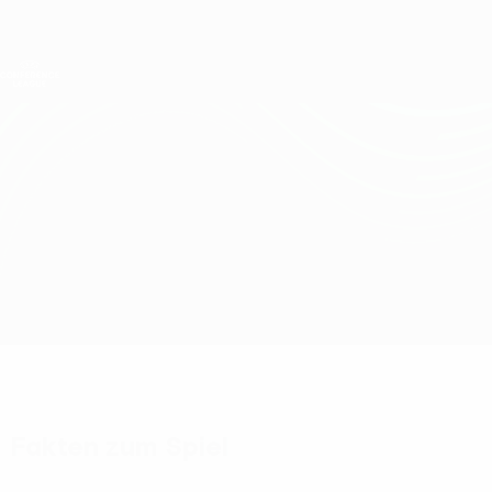
Direkt
zum
Hauptinhalt
UEFA Conference League
Erhalten
Live-Ergebnisse &amp; Statistiken
UEFA Conference League
Shamrock Rovers vs Borac
Überblick
Updates
Infos zum Spiel
Fakten zum Spiel