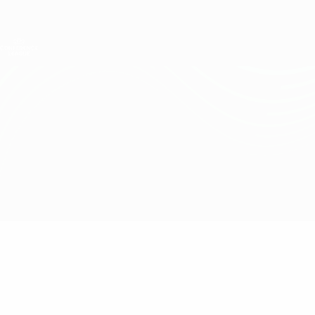
Direkt
zum
Hauptinhalt
UEFA Conference League
Erhalten
Live-Ergebnisse &amp; Statistiken
UEFA Conference League
Panathinaikos vs HJK
Überblick
Updates
Infos zum Spiel