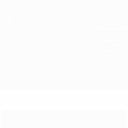
Direkt
zum
Hauptinhalt
UEFA Conference League
Erhalten
Live-Ergebnisse &amp; Statistiken
UEFA Conference League
Shamrock Rovers vs The New Saints
Überblick
Updates
Infos zum Spiel