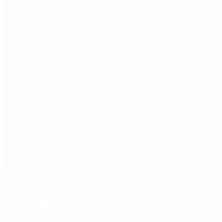
Tallaght Stadium
Dublin
12°
bewölkter Abend
Der Platz ist exzellent