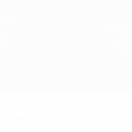
Direkt
zum
Hauptinhalt
UEFA Conference League
Erhalten
Live-Ergebnisse &amp; Statistiken
UEFA Conference League
Pafos vs Heidenheim
Überblick
Updates
Infos zum Spiel
Wichtige Statistiken