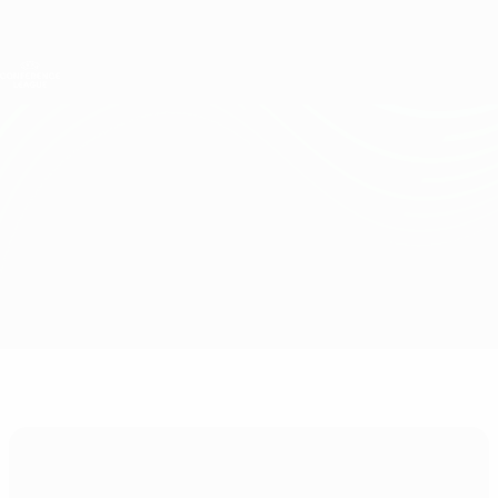
Direkt
zum
Hauptinhalt
UEFA Conference League
Erhalten
Live-Ergebnisse &amp; Statistiken
UEFA Conference League
Pafos vs Heidenheim
Überblick
Updates
Infos zum Spiel