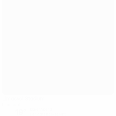
Limassol Stadium
Limassol
19°
klarer Abend
Der Platz ist exzellent