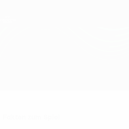
Direkt
zum
Hauptinhalt
UEFA Conference League
Erhalten
Live-Ergebnisse &amp; Statistiken
UEFA Conference League
TSC vs Legia Warszawa
Überblick
Updates
Infos zum Spiel
Fakten zum Spiel