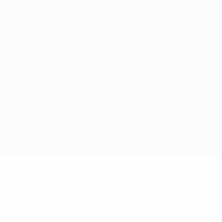
Direkt
zum
Hauptinhalt
UEFA Conference League
Erhalten
Live-Ergebnisse &amp; Statistiken
UEFA Conference League
St. Gallen vs Trabzonspor
Überblick
Updates
Infos zum Spiel
Fakten zum Spiel