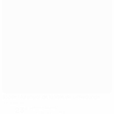
Stade Municipal de la Ville de Differdange
Differdange
23°
teilweise bewölkt
Der Platz ist exzellent