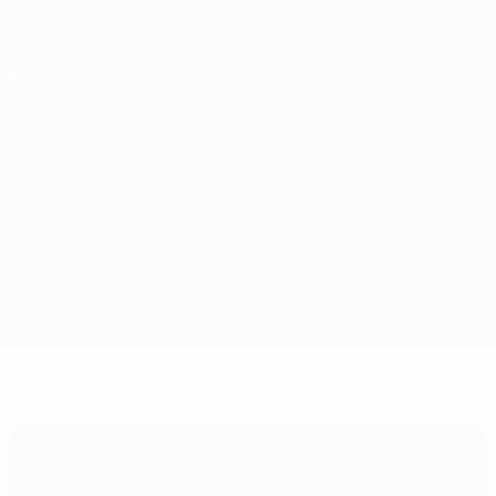
Direkt
zum
Hauptinhalt
UEFA Conference League
Erhalten
Live-Ergebnisse &amp; Statistiken
UEFA Conference League
Progrès vs Djurgården
Überblick
Updates
Infos zum Spiel