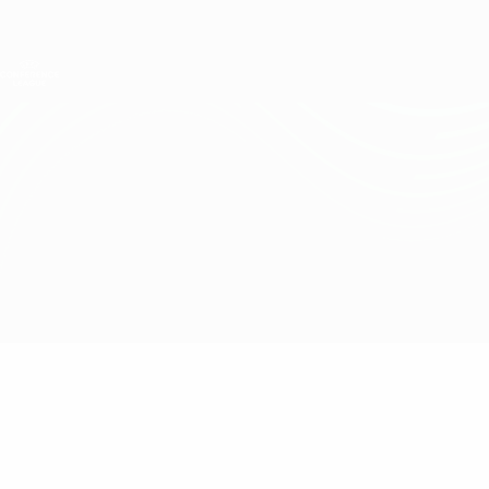
Direkt
zum
Hauptinhalt
UEFA Conference League
Erhalten
Live-Ergebnisse &amp; Statistiken
UEFA Conference League
Dinamo Tbilisi vs Mornar
Überblick
Updates
Infos zum Spiel