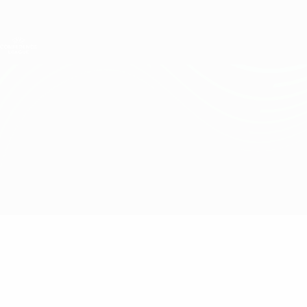
Direkt
zum
Hauptinhalt
UEFA Conference League
Erhalten
Live-Ergebnisse &amp; Statistiken
UEFA Conference League
Tirana vs Torpedo Kutaisi
Überblick
Updates
Infos zum Spiel