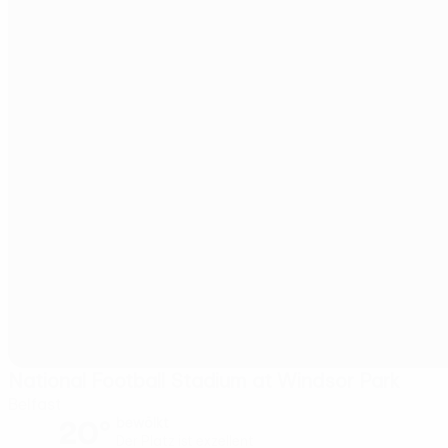
National Football Stadium at Windsor Park
Belfast
20°
bewölkt
Der Platz ist exzellent