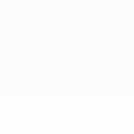
Direkt
zum
Hauptinhalt
UEFA Conference League
Erhalten
Live-Ergebnisse &amp; Statistiken
UEFA Conference League
VPS vs Žalgiris
Überblick
Updates
Infos zum Spiel