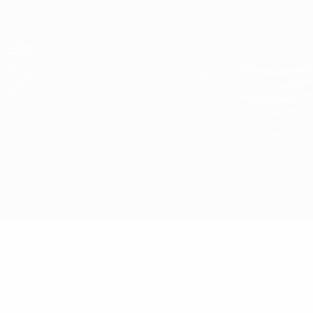
Direkt
zum
Hauptinhalt
UEFA Conference League
Erhalten
Live-Ergebnisse &amp; Statistiken
UEFA Conference League
Aberdeen vs Frankfurt
Überblick
Updates
Infos zum Spiel