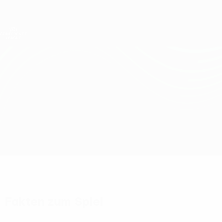
Direkt
zum
Hauptinhalt
UEFA Conference League
Erhalten
Live-Ergebnisse &amp; Statistiken
UEFA Conference League
Ludogorets vs Fenerbahçe
Überblick
Updates
Infos zum Spiel
Fakten zum Spiel