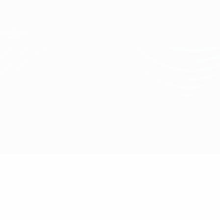
Direkt
zum
Hauptinhalt
UEFA Conference League
Erhalten
Live-Ergebnisse &amp; Statistiken
UEFA Conference League
Frankfurt vs HJK
Überblick
Updates
Infos zum Spiel