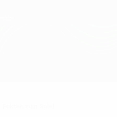
Direkt
zum
Hauptinhalt
UEFA Conference League
Erhalten
Live-Ergebnisse &amp; Statistiken
UEFA Conference League
Adana Demirspor vs Genk
Überblick
Updates
Infos zum Spiel
Fakten zum Spiel