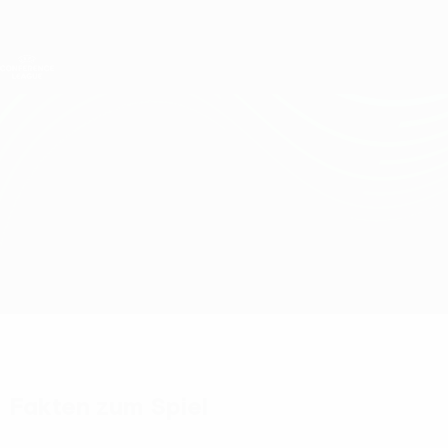
Direkt
zum
Hauptinhalt
UEFA Conference League
Erhalten
Live-Ergebnisse &amp; Statistiken
UEFA Conference League
Lille vs Rijeka
Überblick
Updates
Infos zum Spiel
Fakten zum Spiel