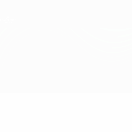
Direkt
zum
Hauptinhalt
UEFA Conference League
Erhalten
Live-Ergebnisse &amp; Statistiken
UEFA Conference League
Pogoń vs Linfield
Überblick
Updates
Infos zum Spiel