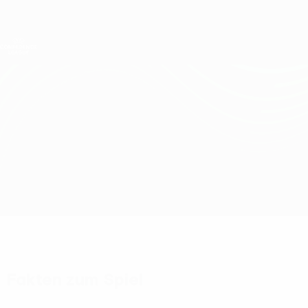
Direkt
zum
Hauptinhalt
UEFA Conference League
Erhalten
Live-Ergebnisse &amp; Statistiken
UEFA Conference League
AEK Larnaca vs Torpedo-Belaz
Überblick
Updates
Infos zum Spiel
Fakten zum Spiel