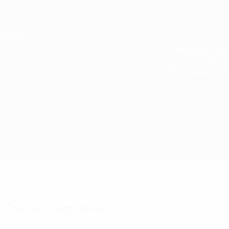
Direkt
zum
Hauptinhalt
UEFA Conference League
Erhalten
Live-Ergebnisse &amp; Statistiken
UEFA Conference League
Sepsi vs CSKA Sofia
Überblick
Updates
Infos zum Spiel
Fakten zum Spiel