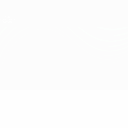
Direkt
zum
Hauptinhalt
UEFA Conference League
Erhalten
Live-Ergebnisse &amp; Statistiken
UEFA Conference League
Urartu vs Farul Constanța
Überblick
Updates
Infos zum Spiel