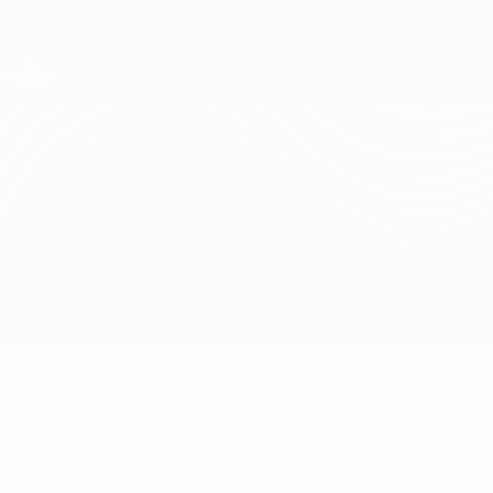
Direkt
zum
Hauptinhalt
UEFA Conference League
Erhalten
Live-Ergebnisse &amp; Statistiken
UEFA Conference League
West Ham vs Gent
Überblick
Updates
Infos zum Spiel