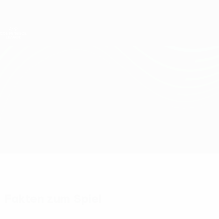
Direkt
zum
Hauptinhalt
UEFA Conference League
Erhalten
Live-Ergebnisse &amp; Statistiken
UEFA Conference League
Gent vs West Ham
Überblick
Updates
Infos zum Spiel
Fakten zum Spiel