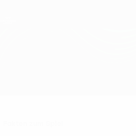
Direkt
zum
Hauptinhalt
UEFA Conference League
Erhalten
Live-Ergebnisse &amp; Statistiken
UEFA Conference League
FCSB vs West Ham
Überblick
Updates
Infos zum Spiel
Fakten zum Spiel